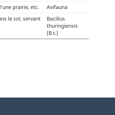
une prairie, etc.
Avifauna
ns le sol, servant
Bacillus
thuringiensis
(B.t.)