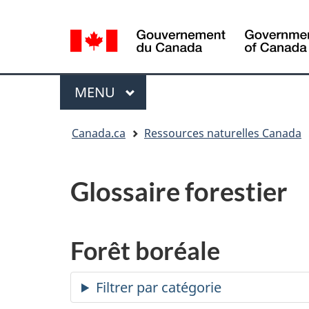
Sélection
de
la
/
langue
Government
Menu
MENU
PRINCIPAL
of
Canada
Vous
Canada.ca
Ressources naturelles Canada
êtes
ici
:
Glossaire forestier
Forêt boréale