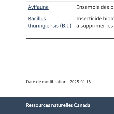
Avifaune
Ensemble des ois
Bacillus
Insecticide biol
thuringiensis (B.t.)
à supprimer les
"Détails
de
Date de modification :
2025-01-15
la
page"
À
Ressources naturelles Canada
propos