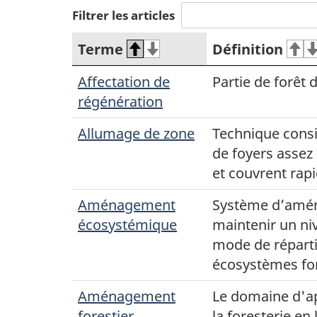
Filtrer les articles
Terme
Définition
Affectation de
Partie de forêt 
régénération
Allumage de zone
Technique consi
de foyers assez
et couvrent rap
Aménagement
Système d’aména
écosystémique
maintenir un niv
mode de répartit
écosystèmes for
Aménagement
Le domaine d'ap
forestier
la foresterie en