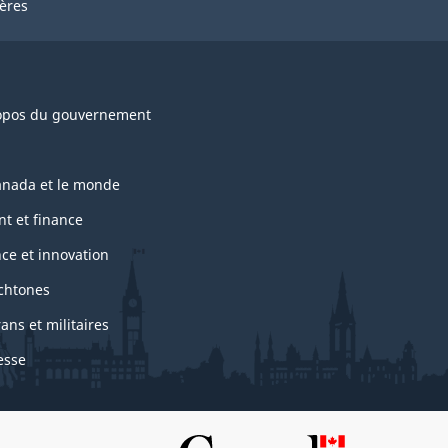
ières
opos du gouvernement
anada et le monde
nt et finance
nce et innovation
chtones
ans et militaires
esse