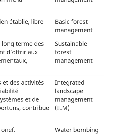
n établie, libre
Basic forest
management
à long terme des
Sustainable
t d’offrir aux
forest
nementaux,
management
s et des activités
Integrated
abilité
landscape
systèmes et de
management
portuns, contribue
(ILM)
ronef.
Water bombing