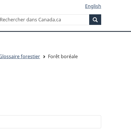
English
Rechercher
echercher
Rechercher
ans
anada.ca
Glossaire forestier
Forêt boréale