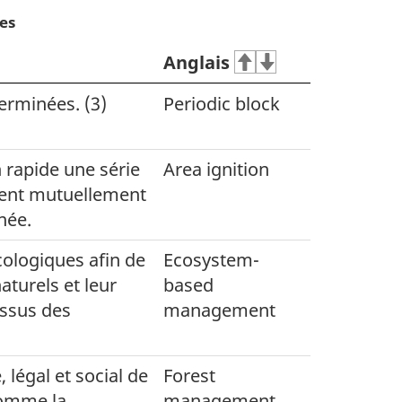
es
Anglais
terminées. (3)
Periodic block
 rapide une série
Area ignition
ivent mutuellement
née.
ologiques afin de
Ecosystem-
aturels et leur
based
essus des
management
légal et social de
Forest
 comme la
management