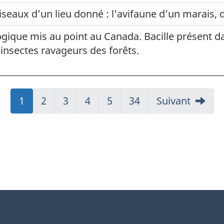
eaux d’un lieu donné : l’avifaune d’un marais, d’
ogique mis au point au Canada. Bacille présent da
 insectes ravageurs des forêts.
Aller
1
Aller
2
Aller
3
Aller
4
Aller
5
Aller
34
Suivant
à:
à:
à:
à:
à:
à:
Page
Page
Page
Page
Page
Page