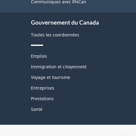
de
Communiquez avec RNCan
ce
site
Gouvernement du Canada
Toutes les coordonnées
Thèmes
Emplois
et
sujets
Immigration et citoyenneté
Voyage et tourisme
Entreprises
Prestations
Santé