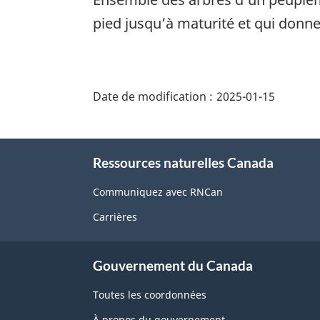
pied jusqu’à maturité et qui donner
"Détails
de
Date de modification :
2025-01-15
la
page"
À
Ressources naturelles Canada
propos
de
Communiquez avec RNCan
ce
Carrières
site
Gouvernement du Canada
Toutes les coordonnées
À propos du gouvernement