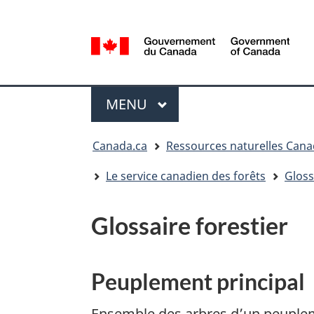
Sélection
de
la
/
langue
Government
Menu
of
MENU
PRINCIPAL
Canada
Vous
Canada.ca
Ressources naturelles Can
êtes
ici
Le service canadien des forêts
Gloss
:
Glossaire forestier
Peuplement principal
Ensemble des arbres d’un peuplem