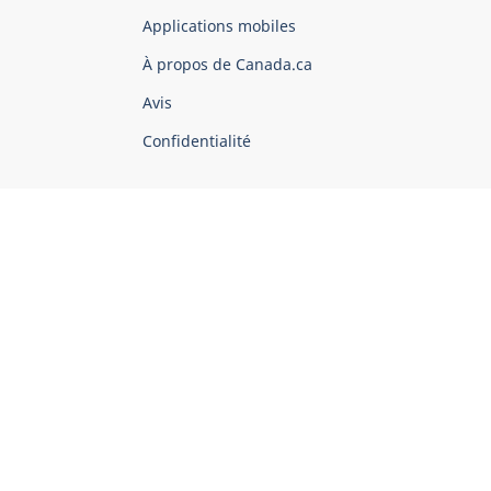
du
Applications mobiles
gouvernement
du
À propos de Canada.ca
Canada
Avis
Confidentialité