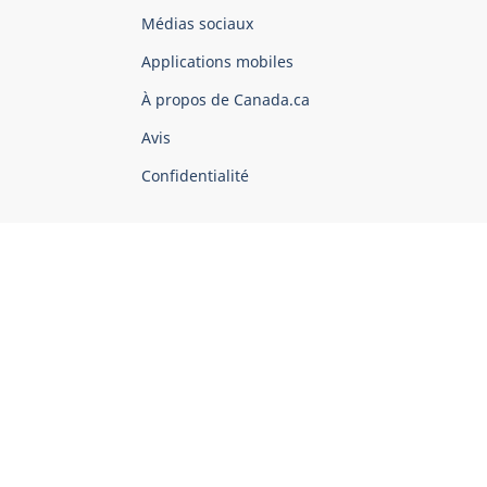
Organisation
Médias sociaux
du
Applications mobiles
gouvernement
du
À propos de Canada.ca
Canada
Avis
Confidentialité