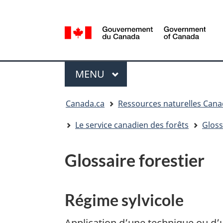
Sélection
de
la
/
langue
Government
Menu
of
MENU
PRINCIPAL
Canada
Vous
Canada.ca
Ressources naturelles Can
êtes
ici
Le service canadien des forêts
Gloss
:
Glossaire forestier
Régime sylvicole
Application d’une technique ou d’