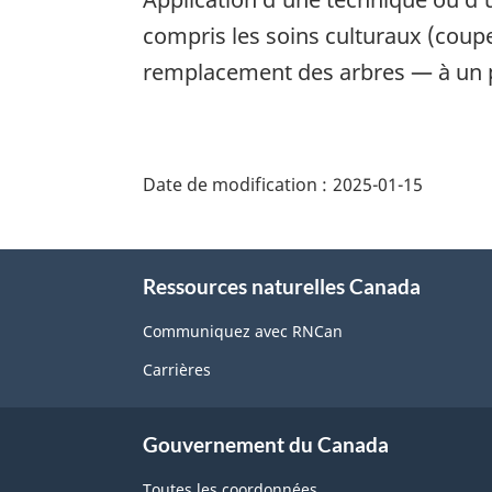
compris les soins culturaux (coupes 
remplacement des arbres — à un 
"Détails
de
Date de modification :
2025-01-15
la
page"
À
Ressources naturelles Canada
propos
de
Communiquez avec RNCan
ce
Carrières
site
Gouvernement du Canada
Toutes les coordonnées