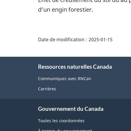
d’un engin forestier.
"Détails
de
Date de modification :
2025-01-15
la
page"
À
Ressources naturelles Canada
propos
de
Communiquez avec RNCan
ce
Carrières
site
Gouvernement du Canada
Toutes les coordonnées
À propos du gouvernement