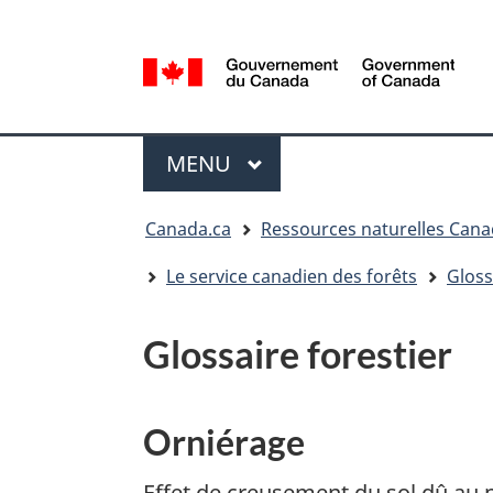
Sélection
de
la
/
langue
Government
Menu
of
MENU
PRINCIPAL
Canada
Vous
Canada.ca
Ressources naturelles Can
êtes
ici
Le service canadien des forêts
Gloss
:
Glossaire forestier
Orniérage
Effet de creusement du sol dû au