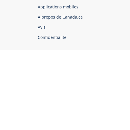
du
Applications mobiles
gouvernement
du
À propos de Canada.ca
Canada
Avis
Confidentialité