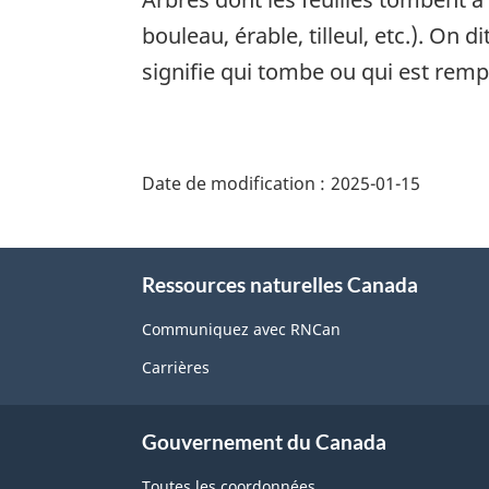
bouleau, érable, tilleul, etc.). On 
signifie qui tombe ou qui est rem
"Détails
de
Date de modification :
2025-01-15
la
page"
À
Ressources naturelles Canada
propos
de
Communiquez avec RNCan
ce
Carrières
site
Gouvernement du Canada
Toutes les coordonnées