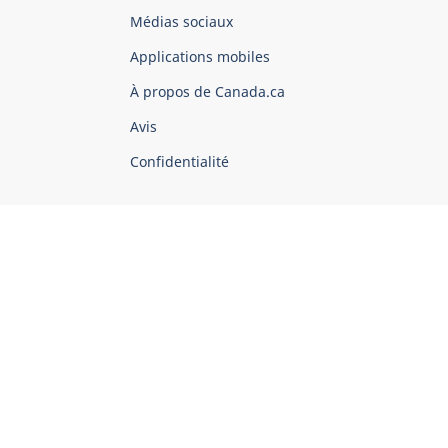
Organisation
Médias sociaux
du
Applications mobiles
gouvernement
du
À propos de Canada.ca
Canada
Avis
Confidentialité