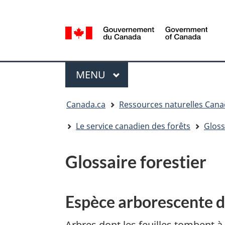
Sélection
de
la
/
langue
Government
Menu
of
MENU
PRINCIPAL
Canada
Vous
Canada.ca
Ressources naturelles Can
êtes
ici
Le service canadien des forêts
Gloss
:
Glossaire forestier
Espèce arborescente 
Arbres dont les feuilles tombent à