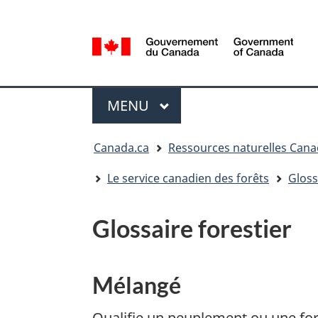
Sélection
de
la
/
langue
Government
Menu
of
MENU
PRINCIPAL
Canada
Vous
Canada.ca
Ressources naturelles Can
êtes
ici
Le service canadien des forêts
Gloss
:
Glossaire forestier
Mélangé
Qualifie un peuplement ou une fo