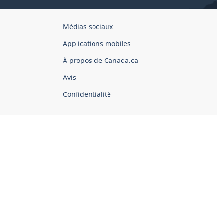
Organisation
Médias sociaux
du
Applications mobiles
gouvernement
du
À propos de Canada.ca
Canada
Avis
Confidentialité