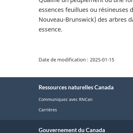
essences feuillues ou résineuses 
Nouveau-Brunswick) des arbres da
essence.
"Détails
de
Date de modification :
2025-01-15
la
page"
À
Ressources naturelles Canada
propos
de
Communiquez avec RNCan
ce
Carrières
site
Gouvernement du Canada