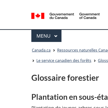
Sélection
de
la
/
langue
Government
Menu
of
MENU
PRINCIPAL
Canada
Vous
Canada.ca
Ressources naturelles Can
êtes
ici
Le service canadien des forêts
Gloss
:
Glossaire forestier
Plantation en sous-ét
Plantation de jeunes arbres sous 