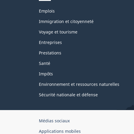
Thèmes
Emplois
et
sujets
Immigration et citoyenneté
Voyage et tourisme
Entreprises
Prestations
Santé
Impôts
Environnement et ressources naturelles
Sécurité nationale et défense
Organisation
Médias sociaux
du
Applications mobiles
gouvernement