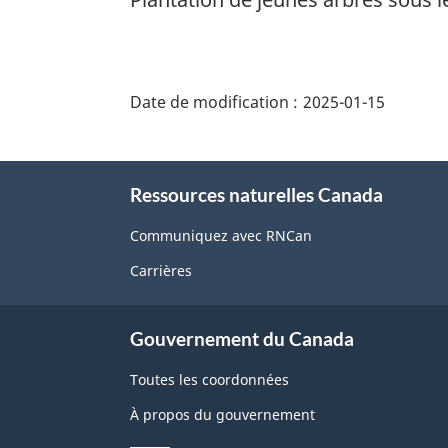
"Détails
de
Date de modification :
2025-01-15
la
page"
À
Ressources naturelles Canada
propos
de
Communiquez avec RNCan
ce
Carrières
site
Gouvernement du Canada
Toutes les coordonnées
À propos du gouvernement