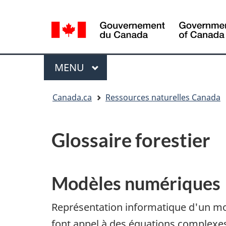
Sélection
de
la
/
langue
Government
Menu
MENU
PRINCIPAL
of
Canada
Vous
Canada.ca
Ressources naturelles Canada
êtes
ici
:
Glossaire forestier
Modèles numériques
Représentation informatique d'un m
font appel à des équations complex