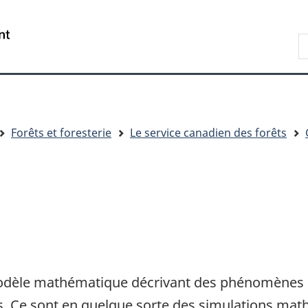
Passer
Passer
Passer
au
à
à
R
contenu
« Au
la
d
principal
sujet
version
C
du
HTML
gouvernement »
simplifiée
Forêts et foresterie
Le service canadien des forêts
odèle mathématique décrivant des phénomènes 
es. Ce sont en quelque sorte des simulations m