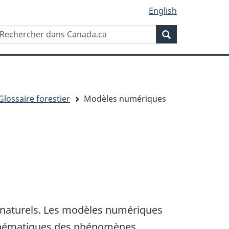
English
Rechercher
echercher
Rechercher
ans
anada.ca
Glossaire forestier
Modèles numériques
naturels. Les modèles numériques
athématiques des phénomènes