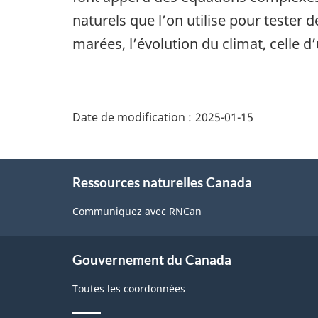
naturels que l’on utilise pour tester
marées, l’évolution du climat, celle d
"Détails
de
Date de modification :
2025-01-15
la
page"
À
Ressources naturelles Canada
propos
de
Communiquez avec RNCan
ce
site
Gouvernement du Canada
Toutes les coordonnées