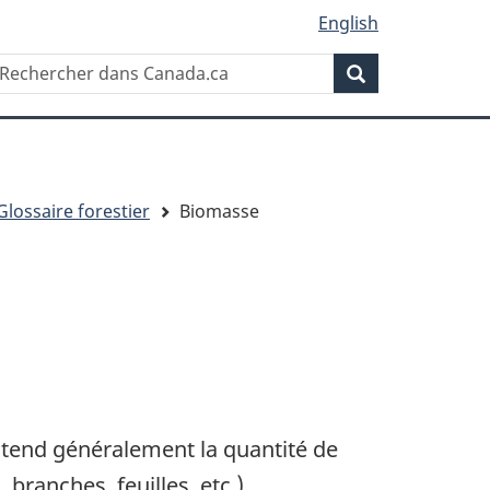
English
Rechercher
echercher
Rechercher
ans
anada.ca
Glossaire forestier
Biomasse
entend généralement la quantité de
ranches, feuilles, etc.).