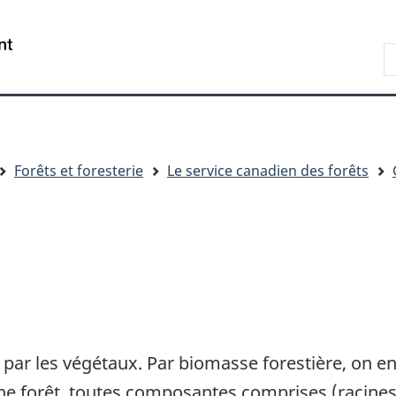
Passer
Passer
Passer
au
à
à
R
contenu
« Au
la
d
principal
sujet
version
C
du
HTML
gouvernement »
simplifiée
Forêts et foresterie
Le service canadien des forêts
te par les végétaux. Par biomasse forestière, on 
ne forêt, toutes composantes comprises (racines, b