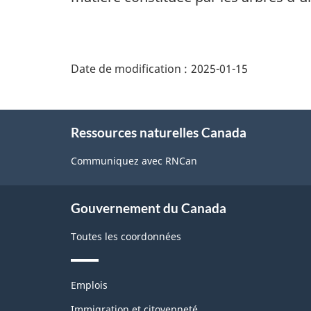
"Détails
de
Date de modification :
2025-01-15
la
page"
À
Ressources naturelles Canada
propos
de
Communiquez avec RNCan
ce
site
Gouvernement du Canada
Toutes les coordonnées
Thèmes
Emplois
et
sujets
Immigration et citoyenneté