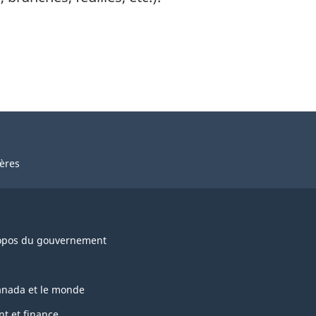
ières
opos du gouvernement
anada et le monde
nt et finance