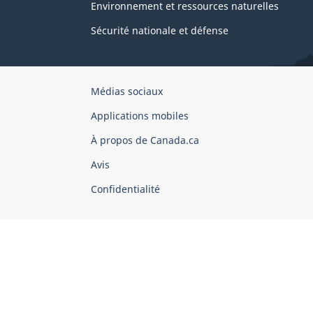
Environnement et ressources naturelles
Sécurité nationale et défense
Organisation
Médias sociaux
du
Applications mobiles
gouvernement
du
À propos de Canada.ca
Canada
Avis
Confidentialité