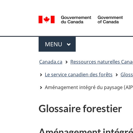
Sélection
de
la
/
langue
Government
Menu
of
MENU
PRINCIPAL
Canada
Vous
Canada.ca
Ressources naturelles Can
êtes
ici
Le service canadien des forêts
Gloss
:
Aménagement intégré du paysage (AIP
Glossaire forestier
Aménagement intégré 