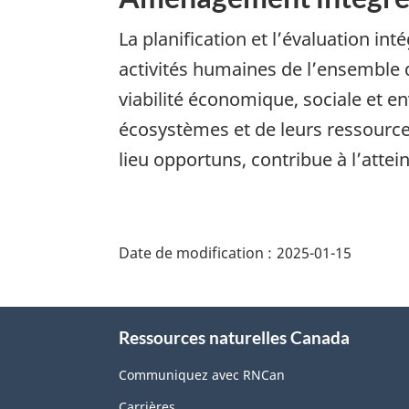
La planification et l’évaluation inté
activités humaines de l’ensemble 
viabilité économique, sociale et 
écosystèmes et de leurs ressource
lieu opportuns, contribue à l’attei
"Détails
de
Date de modification :
2025-01-15
la
page"
À
Ressources naturelles Canada
propos
de
Communiquez avec RNCan
ce
Carrières