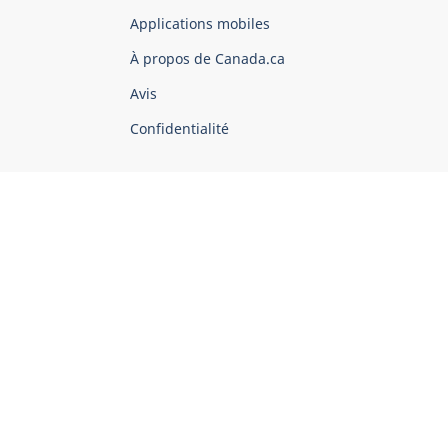
du
Applications mobiles
gouvernement
du
À propos de Canada.ca
Canada
Avis
Confidentialité