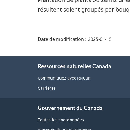
résultent soient groupés par bouq
"Détails
de
Date de modification :
2025-01-15
la
page"
À
Ressources naturelles Canada
propos
de
Communiquez avec RNCan
ce
Carrières
site
Gouvernement du Canada
Toutes les coordonnées
À propos du gouvernement