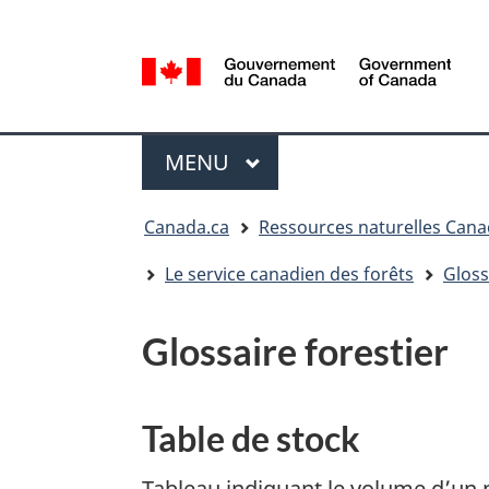
Sélection
de
la
/
langue
Government
Menu
of
MENU
PRINCIPAL
Canada
Vous
Canada.ca
Ressources naturelles Can
êtes
ici
Le service canadien des forêts
Gloss
:
Glossaire forestier
Table de stock
Tableau indiquant le volume d’un 