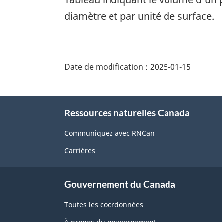
diamètre et par unité de surface.
"Détails
de
Date de modification :
2025-01-15
la
page"
À
Ressources naturelles Canada
propos
de
Communiquez avec RNCan
ce
Carrières
site
Gouvernement du Canada
Toutes les coordonnées
À propos du gouvernement