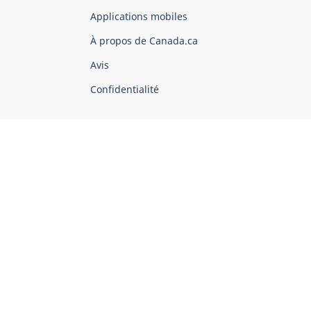
du
Applications mobiles
gouvernement
du
À propos de Canada.ca
Canada
Avis
Confidentialité