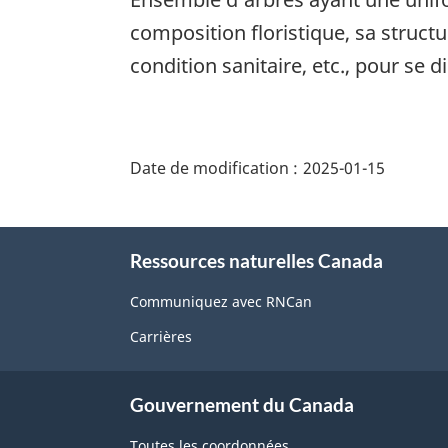
composition floristique, sa structu
condition sanitaire, etc., pour se 
"Détails
de
Date de modification :
2025-01-15
la
page"
À
Ressources naturelles Canada
propos
de
Communiquez avec RNCan
ce
Carrières
site
Gouvernement du Canada
Toutes les coordonnées