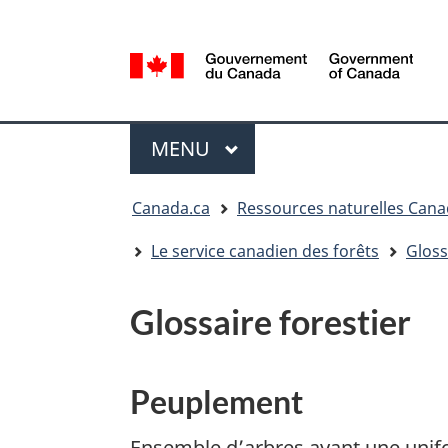
Sélection
de
la
/
langue
Government
Menu
of
MENU
PRINCIPAL
Canada
Vous
Canada.ca
Ressources naturelles Can
êtes
ici
Le service canadien des forêts
Gloss
:
Glossaire forestier
Peuplement
Ensemble d’arbres ayant une unifo