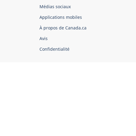
Organisation
Médias sociaux
du
Applications mobiles
gouvernement
du
À propos de Canada.ca
Canada
Avis
Confidentialité