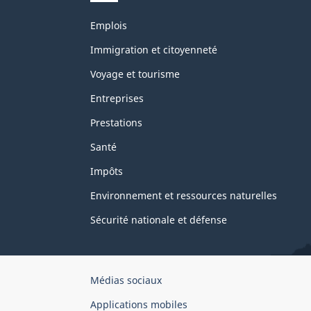
Thèmes
Emplois
et
sujets
Immigration et citoyenneté
Voyage et tourisme
Entreprises
Prestations
Santé
Impôts
Environnement et ressources naturelles
Sécurité nationale et défense
Organisation
Médias sociaux
du
Applications mobiles
gouvernement