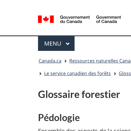
Sélection
de
la
/
langue
Government
Menu
of
MENU
PRINCIPAL
Canada
Vous
Canada.ca
Ressources naturelles Can
êtes
ici
Le service canadien des forêts
Gloss
:
Glossaire forestier
Pédologie
Ensemble des aspects de la scienc