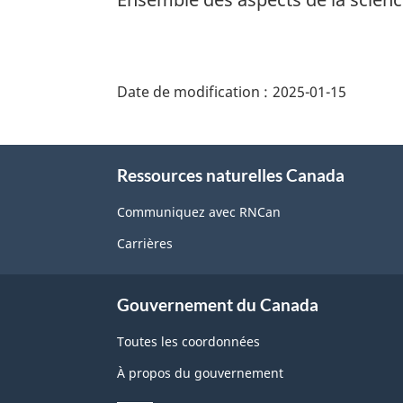
"Détails
de
Date de modification :
2025-01-15
la
page"
À
Ressources naturelles Canada
propos
de
Communiquez avec RNCan
ce
Carrières
site
Gouvernement du Canada
Toutes les coordonnées
À propos du gouvernement