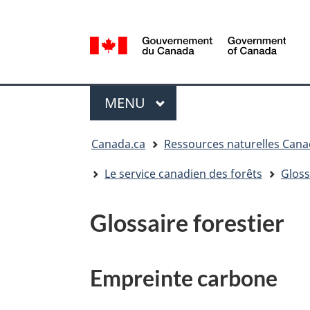
Sélection
de
la
/
langue
Government
Menu
of
MENU
PRINCIPAL
Canada
Vous
Canada.ca
Ressources naturelles Can
êtes
ici
Le service canadien des forêts
Gloss
:
Glossaire forestier
Empreinte carbone