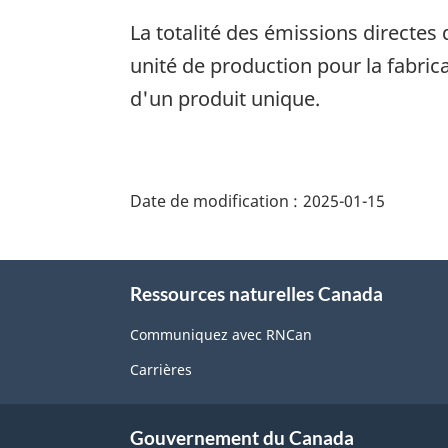
La totalité des émissions directes 
unité de production pour la fabr
d'un produit unique.
"Détails
de
Date de modification :
2025-01-15
la
page"
À
Ressources naturelles Canada
propos
de
Communiquez avec RNCan
ce
Carrières
site
Gouvernement du Canada