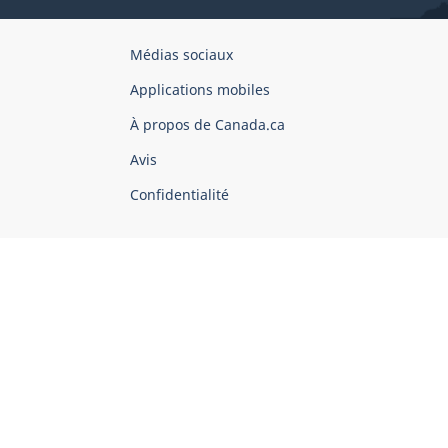
Organisation
Médias sociaux
du
Applications mobiles
gouvernement
du
À propos de Canada.ca
Canada
Avis
Confidentialité