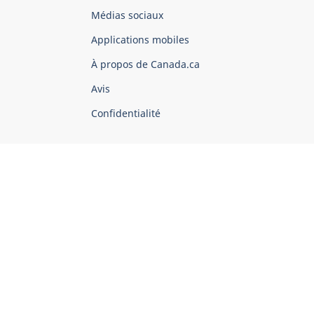
Organisation
Médias sociaux
du
Applications mobiles
gouvernement
du
À propos de Canada.ca
Canada
Avis
Confidentialité