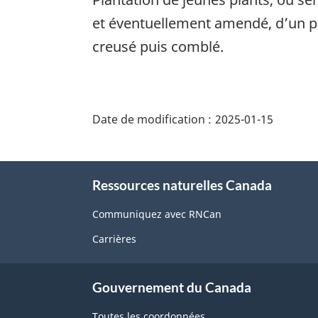
et éventuellement amendé, d’un po
creusé puis comblé.
"Détails
de
Date de modification :
2025-01-15
la
page"
À
Ressources naturelles Canada
propos
de
Communiquez avec RNCan
ce
Carrières
site
Gouvernement du Canada
Toutes les coordonnées