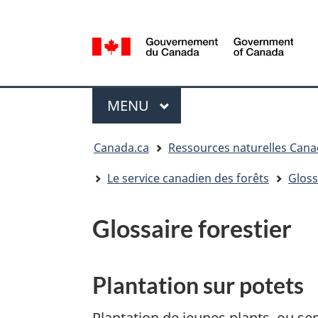
Sélection
de
la
/
langue
Government
Menu
of
MENU
PRINCIPAL
Canada
Vous
Canada.ca
Ressources naturelles Can
êtes
ici
Le service canadien des forêts
Gloss
:
Glossaire forestier
Plantation sur potets
Plantation de jeunes plants, ou se