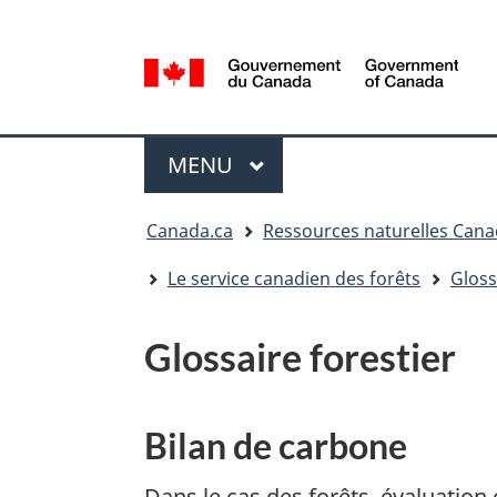
Sélection
de
la
/
langue
Government
Menu
of
MENU
PRINCIPAL
Canada
Vous
Canada.ca
Ressources naturelles Can
êtes
ici
Le service canadien des forêts
Gloss
:
Glossaire forestier
Bilan de carbone
Dans le cas des forêts, évaluation