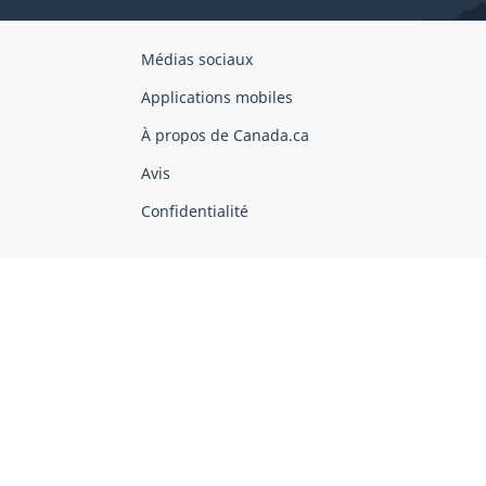
Organisation
Médias sociaux
du
Applications mobiles
gouvernement
du
À propos de Canada.ca
Canada
Avis
Confidentialité