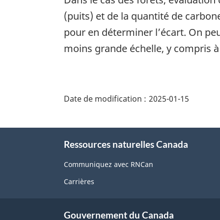
(puits) et de la quantité de carbon
pour en déterminer l’écart. On peu
moins grande échelle, y compris à l
"Détails
de
Date de modification :
2025-01-15
la
page"
À
Ressources naturelles Canada
propos
de
Communiquez avec RNCan
ce
Carrières
site
Gouvernement du Canada