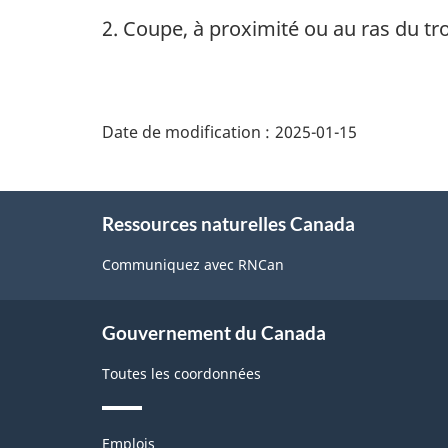
2. Coupe, à proximité ou au ras du tr
"Détails
de
Date de modification :
2025-01-15
la
page"
À
Ressources naturelles Canada
propos
de
Communiquez avec RNCan
ce
site
Gouvernement du Canada
Toutes les coordonnées
Thèmes
Emplois