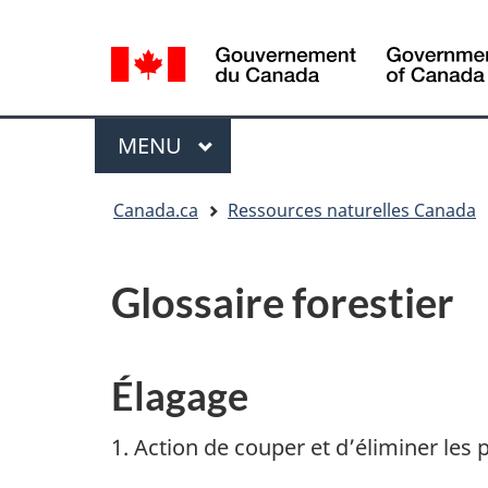
Sélection
de
la
/
langue
Government
Menu
MENU
PRINCIPAL
of
Canada
Vous
Canada.ca
Ressources naturelles Canada
êtes
ici
:
Glossaire forestier
Élagage
1. Action de couper et d’éliminer les 