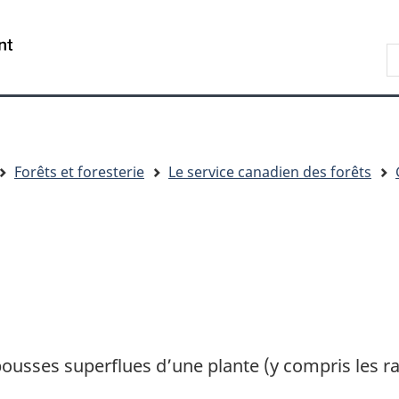
Passer
Passer
Passer
au
à
à
R
contenu
« Au
la
d
principal
sujet
version
C
du
HTML
gouvernement »
simplifiée
Forêts et foresterie
Le service canadien des forêts
pousses superflues d’une plante (y compris les ra