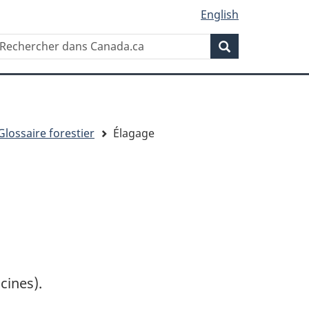
English
Rechercher
echercher
Rechercher
ans
anada.ca
Glossaire forestier
Élagage
cines).