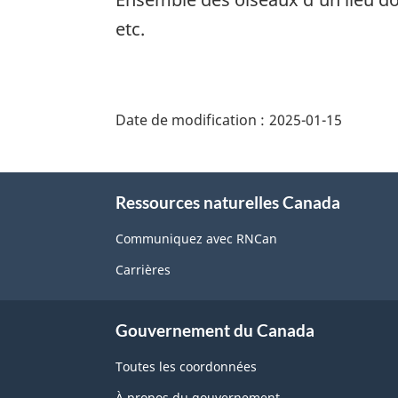
etc.
"Détails
de
Date de modification :
2025-01-15
la
page"
À
Ressources naturelles Canada
propos
de
Communiquez avec RNCan
ce
Carrières
site
Gouvernement du Canada
Toutes les coordonnées
À propos du gouvernement