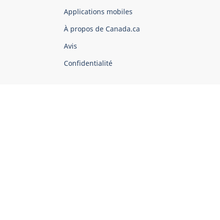
du
Applications mobiles
gouvernement
du
À propos de Canada.ca
Canada
Avis
Confidentialité