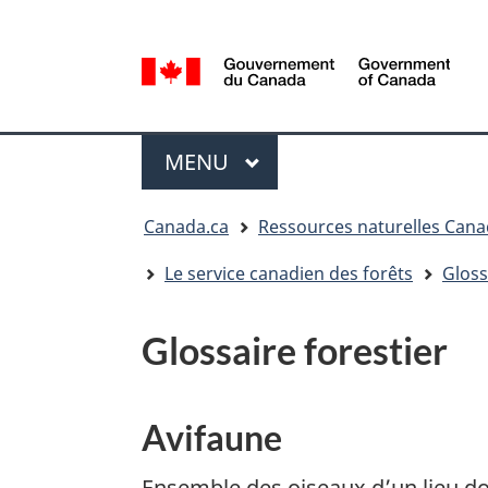
Sélection
de
la
/
langue
Government
Menu
of
MENU
PRINCIPAL
Canada
Vous
Canada.ca
Ressources naturelles Can
êtes
ici
Le service canadien des forêts
Gloss
:
Glossaire forestier
Avifaune
Ensemble des oiseaux d’un lieu don