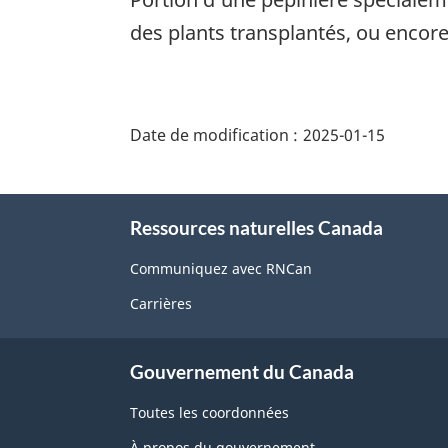
des plants transplantés, ou encor
"Détails
de
Date de modification :
2025-01-15
la
page"
À
Ressources naturelles Canada
propos
de
Communiquez avec RNCan
ce
Carrières
site
Gouvernement du Canada
Toutes les coordonnées
À propos du gouvernement