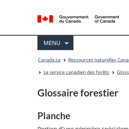
Sélection
de
la
/
langue
Government
Menu
of
MENU
PRINCIPAL
Canada
Vous
Canada.ca
Ressources naturelles Can
êtes
ici
Le service canadien des forêts
Gloss
:
Glossaire forestier
Planche
Portion d’une pépinière spécialem