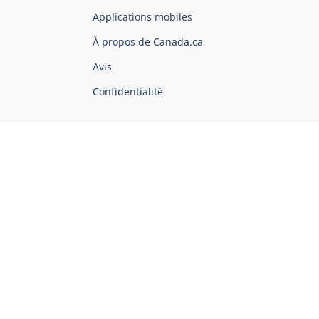
du
Applications mobiles
gouvernement
du
À propos de Canada.ca
Canada
Avis
Confidentialité