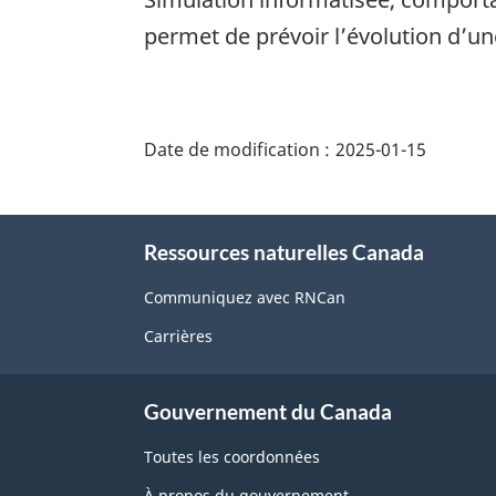
permet de prévoir l’évolution d’un
"Détails
de
Date de modification :
2025-01-15
la
page"
À
Ressources naturelles Canada
propos
de
Communiquez avec RNCan
ce
Carrières
site
Gouvernement du Canada
Toutes les coordonnées
À propos du gouvernement