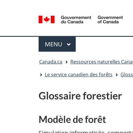
Sélection
de
la
/
langue
Government
Menu
of
MENU
PRINCIPAL
Canada
Vous
Canada.ca
Ressources naturelles Can
êtes
ici
Le service canadien des forêts
Gloss
:
Glossaire forestier
Modèle de forêt
Simulation informatisée, comporta