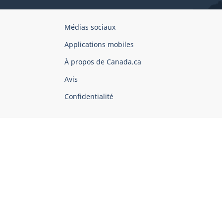
Organisation
Médias sociaux
du
Applications mobiles
gouvernement
du
À propos de Canada.ca
Canada
Avis
Confidentialité