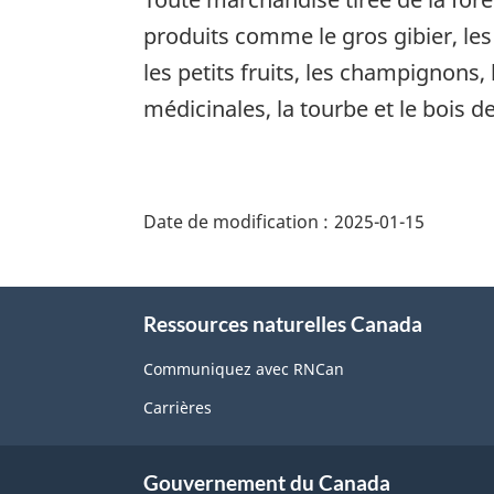
produits comme le gros gibier, les 
les petits fruits, les champignons, l
médicinales, la tourbe et le bois d
"Détails
de
Date de modification :
2025-01-15
la
page"
À
Ressources naturelles Canada
propos
de
Communiquez avec RNCan
ce
Carrières
site
Gouvernement du Canada