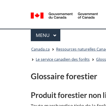
Sélection
de
la
/
langue
Government
Menu
of
MENU
PRINCIPAL
Canada
Vous
Canada.ca
Ressources naturelles Can
êtes
ici
Le service canadien des forêts
Gloss
:
Glossaire forestier
Produit forestier non 
Toute marchandise tirée de la forê