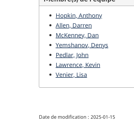
Hopkin, Anthony
Allen, Darren
McKenney, Dan
Yemshanov, Denys
Pedlar, John
Lawrence, Kevin
Venier, Lisa
"Détails
de
Date de modification :
2025-01-15
la
page"