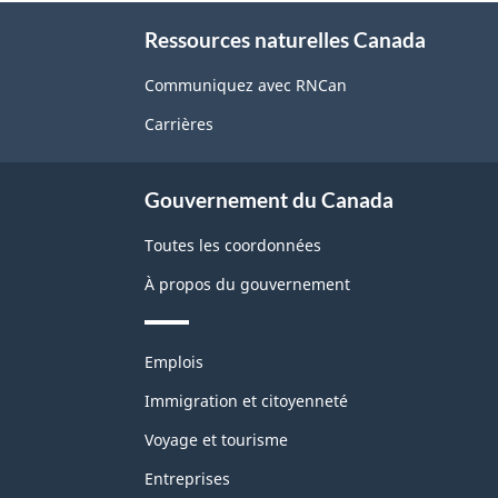
À
Ressources naturelles Canada
propos
de
Communiquez avec RNCan
ce
Carrières
site
Gouvernement du Canada
Toutes les coordonnées
À propos du gouvernement
Thèmes
Emplois
et
sujets
Immigration et citoyenneté
Voyage et tourisme
Entreprises