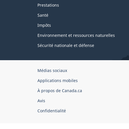
Prestations
Santé
Impôts
Environnement et ressources naturelles
Sécurité nationale et défense
Organisation
Médias sociaux
du
Applications mobiles
gouvernement
du
À propos de Canada.ca
Canada
Avis
Confidentialité