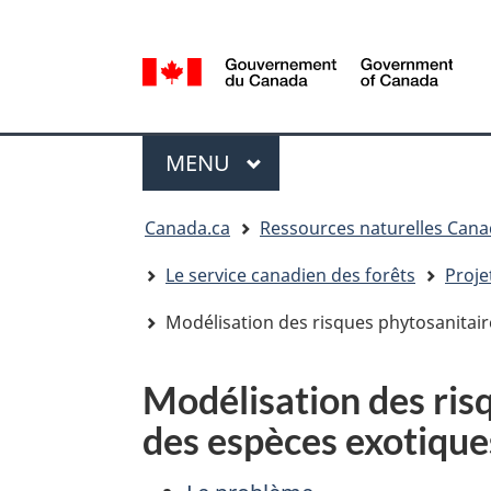
Sélection
de
la
/
langue
Government
Menu
of
MENU
PRINCIPAL
Canada
Vous
Canada.ca
Ressources naturelles Can
êtes
ici
Le service canadien des forêts
Proje
:
Modélisation des risques phytosanitaire
Modélisation des risq
des espèces exotique