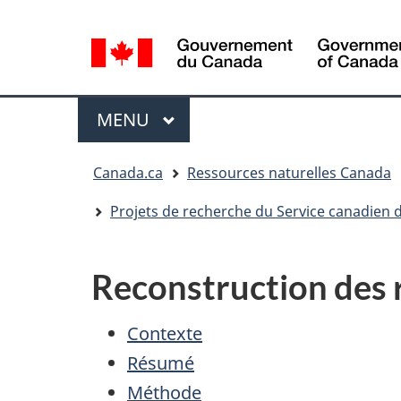
Sélection
de
la
/
langue
Government
Menu
MENU
PRINCIPAL
of
Canada
Vous
Canada.ca
Ressources naturelles Canada
êtes
ici
Projets de recherche du Service canadien d
:
Reconstruction des 
Contexte
Résumé
Méthode