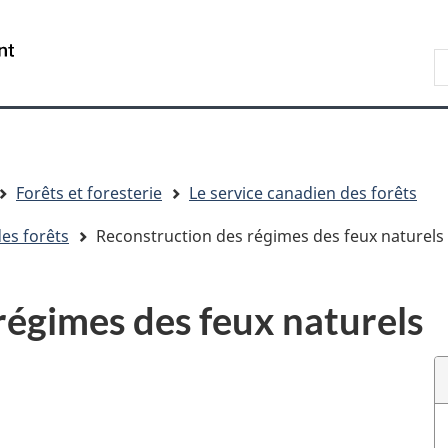
Passer
Passer
Passer
au
à
à
R
contenu
« Au
la
d
principal
sujet
version
C
du
HTML
gouvernement »
simplifiée
Forêts et foresterie
Le service canadien des forêts
es forêts
Reconstruction des régimes des feux naturels
régimes des feux naturels