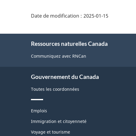
"Détails
de
Date de modification :
2025-01-15
la
page"
À
Ressources naturelles Canada
propos
de
Communiquez avec RNCan
ce
site
Gouvernement du Canada
Toutes les coordonnées
Thèmes
Emplois
et
sujets
Immigration et citoyenneté
Voyage et tourisme