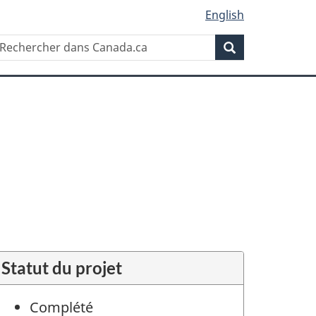
English
Rechercher
echercher
Rechercher
ans
anada.ca
Statut du projet
Complété