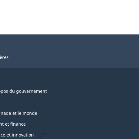
ières
opos du gouvernement
anada et le monde
nt et finance
nce et innovation