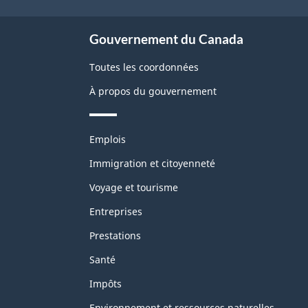
site
Gouvernement du Canada
Toutes les coordonnées
À propos du gouvernement
Thèmes
Emplois
et
sujets
Immigration et citoyenneté
Voyage et tourisme
Entreprises
Prestations
Santé
Impôts
Environnement et ressources naturelles