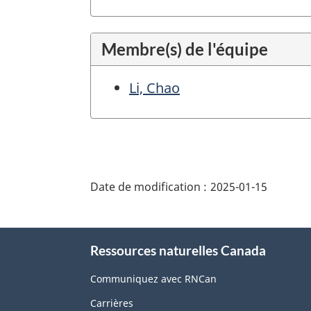
Membre(s) de l'équipe
Li, Chao
"Détails
de
Date de modification :
2025-01-15
la
page"
À
Ressources naturelles Canada
propos
de
Communiquez avec RNCan
ce
Carrières