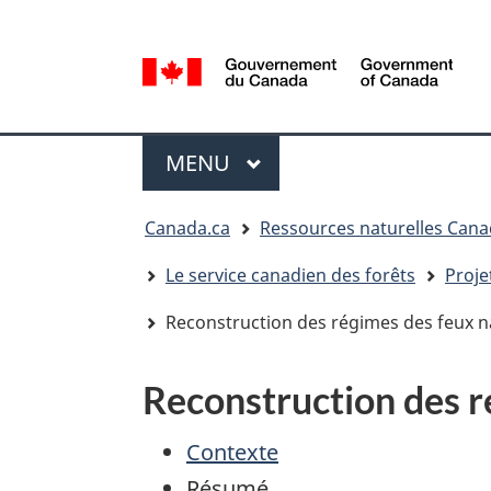
Sélection
de
la
/
langue
Government
Menu
of
MENU
PRINCIPAL
Canada
Vous
Canada.ca
Ressources naturelles Can
êtes
ici
Le service canadien des forêts
Proje
:
Reconstruction des régimes des feux n
Reconstruction des r
Contexte
Résumé