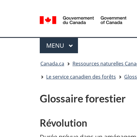
Sélection
de
la
/
langue
Government
Menu
of
MENU
PRINCIPAL
Canada
Vous
Canada.ca
Ressources naturelles Can
êtes
ici
Le service canadien des forêts
Gloss
:
Glossaire forestier
Révolution
Durée prévue dans un aménagement