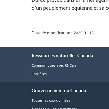
d’un peuplement équienne et sa co
"Détails
de
Date de modification :
2025-01-15
la
page"
À
Ressources naturelles Canada
propos
de
Communiquez avec RNCan
ce
Carrières
site
Gouvernement du Canada
Toutes les coordonnées
À propos du gouvernement