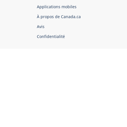
du
Applications mobiles
gouvernement
du
À propos de Canada.ca
Canada
Avis
Confidentialité