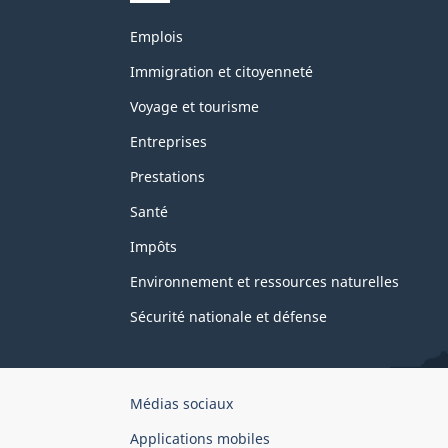
Thèmes
Emplois
et
sujets
Immigration et citoyenneté
Voyage et tourisme
Entreprises
Prestations
Santé
Impôts
Environnement et ressources naturelles
Sécurité nationale et défense
Organisation
Médias sociaux
du
Applications mobiles
gouvernement