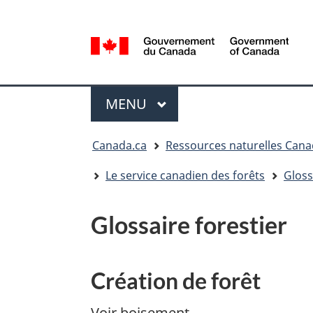
Sélection
de
la
/
langue
Government
Menu
of
MENU
PRINCIPAL
Canada
Vous
Canada.ca
Ressources naturelles Can
êtes
ici
Le service canadien des forêts
Gloss
:
Glossaire forestier
Création de forêt
Voir boisement.