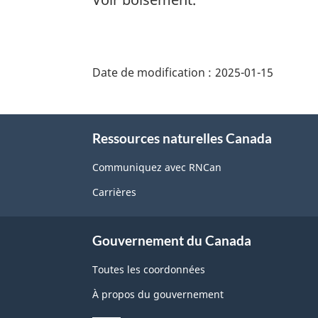
"Détails
de
Date de modification :
2025-01-15
la
page"
À
Ressources naturelles Canada
propos
de
Communiquez avec RNCan
ce
Carrières
site
Gouvernement du Canada
Toutes les coordonnées
À propos du gouvernement