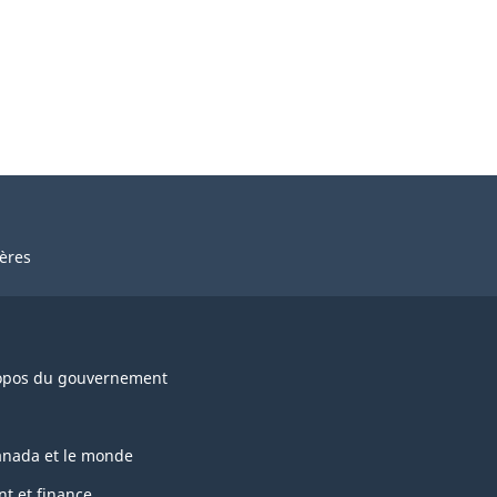
ières
opos du gouvernement
anada et le monde
nt et finance