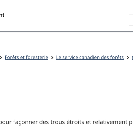
Passer
Passer
Passer
au
à
à
R
contenu
« Au
la
d
principal
sujet
version
C
du
HTML
gouvernement »
simplifiée
Forêts et foresterie
Le service canadien des forêts
pour façonner des trous étroits et relativement p