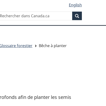
English
Rechercher
echercher
Rechercher
ans
anada.ca
Glossaire forestier
Bêche à planter
rofonds afin de planter les semis