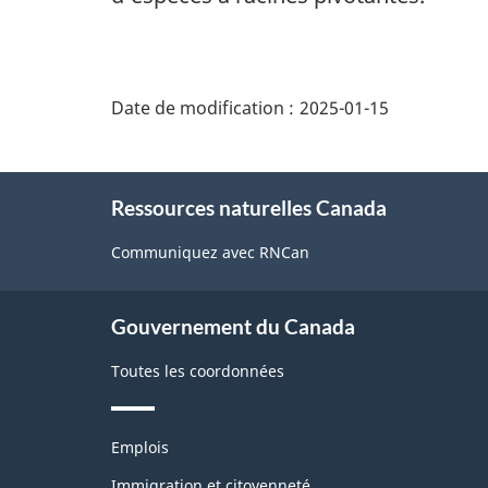
"Détails
de
Date de modification :
2025-01-15
la
page"
À
Ressources naturelles Canada
propos
de
Communiquez avec RNCan
ce
site
Gouvernement du Canada
Toutes les coordonnées
Thèmes
Emplois
et
sujets
Immigration et citoyenneté