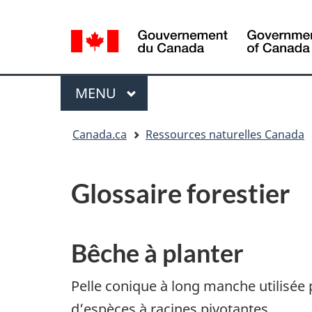
Sélection
de
la
/
langue
Government
Menu
MENU
PRINCIPAL
of
Canada
Vous
Canada.ca
Ressources naturelles Canada
êtes
ici
:
Glossaire forestier
Bêche à planter
Pelle conique à long manche utilisée 
d’espèces à racines pivotantes.