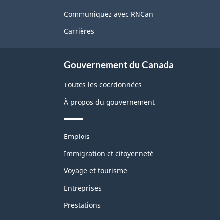
de
Communiquez avec RNCan
ce
Carrières
site
Gouvernement du Canada
Toutes les coordonnées
À propos du gouvernement
Thèmes
Emplois
et
sujets
Immigration et citoyenneté
Voyage et tourisme
Entreprises
Prestations