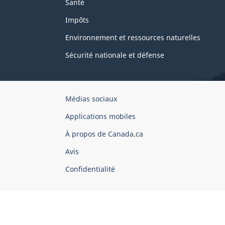
Santé
Impôts
Environnement et ressources naturelles
Sécurité nationale et défense
Organisation
Médias sociaux
du
Applications mobiles
gouvernement
du
À propos de Canada.ca
Canada
Avis
Confidentialité