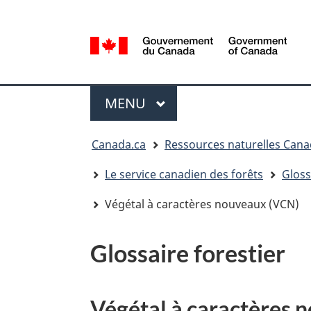
Sélection
de
la
/
langue
Government
Menu
of
MENU
PRINCIPAL
Canada
Vous
Canada.ca
Ressources naturelles Can
êtes
ici
Le service canadien des forêts
Gloss
:
Végétal à caractères nouveaux (VCN)
Glossaire forestier
Végétal à caractères 