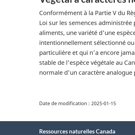
Conformément à la Partie V du Rè
Loi sur les semences administrée 
aliments, une variété d'une espèc
intentionnellement sélectionné ou
particulière et qui n'a encore jama
stable de l'espèce végétale au Ca
normale d'un caractère analogue p
"Détails
de
Date de modification :
2025-01-15
la
page"
À
Ressources naturelles Canada
propos