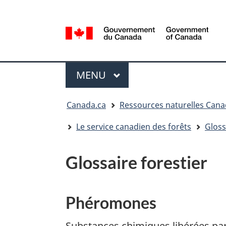
Sélection
de
la
/
langue
Government
Menu
of
MENU
PRINCIPAL
Canada
Vous
Canada.ca
Ressources naturelles Can
êtes
ici
Le service canadien des forêts
Gloss
:
Glossaire forestier
Phéromones
Substances chimiques libérées par 