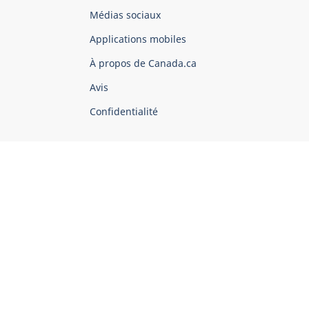
Organisation
Médias sociaux
du
Applications mobiles
gouvernement
du
À propos de Canada.ca
Canada
Avis
Confidentialité