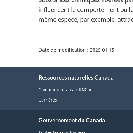
influencent le comportement ou le
même espèce, par exemple, attrac
"Détails
de
Date de modification :
2025-01-15
la
page"
À
Ressources naturelles Canada
propos
de
Communiquez avec RNCan
ce
Carrières
site
Gouvernement du Canada
Toutes les coordonnées