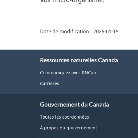
"Détails
de
Date de modification :
2025-01-15
la
page"
À
Ressources naturelles Canada
propos
de
Communiquez avec RNCan
ce
Carrières
site
Gouvernement du Canada
Toutes les coordonnées
À propos du gouvernement