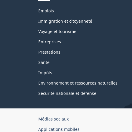
Thèmes
Emplois
et
sujets
Immigration et citoyenneté
Voyage et tourisme
Entreprises
Prestations
Santé
Impôts
Environnement et ressources naturelles
Sécurité nationale et défense
Organisation
Médias sociaux
du
Applications mobiles
gouvernement