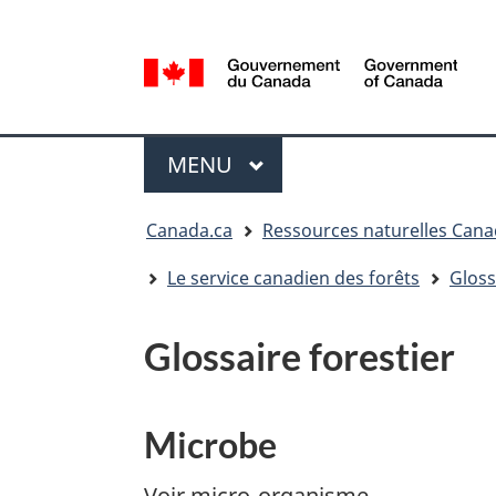
Sélection
de
la
/
langue
Government
Menu
of
MENU
PRINCIPAL
Canada
Vous
Canada.ca
Ressources naturelles Can
êtes
ici
Le service canadien des forêts
Gloss
:
Glossaire forestier
Microbe
Voir micro-organisme.