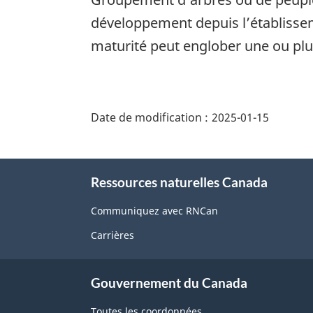
développement depuis l’établissem
maturité peut englober une ou plu
"Détails
de
Date de modification :
2025-01-15
la
page"
À
Ressources naturelles Canada
propos
de
Communiquez avec RNCan
ce
Carrières
site
Gouvernement du Canada
Toutes les coordonnées