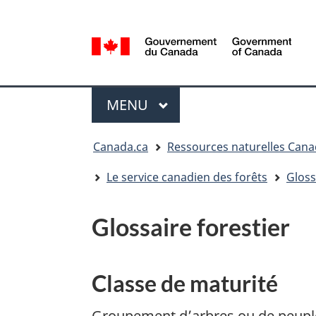
Sélection
de
la
/
langue
Government
Menu
of
MENU
PRINCIPAL
Canada
Vous
Canada.ca
Ressources naturelles Can
êtes
ici
Le service canadien des forêts
Gloss
:
Glossaire forestier
Classe de maturité
Groupement d’arbres ou de peuple