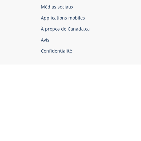
Organisation
Médias sociaux
du
Applications mobiles
gouvernement
du
À propos de Canada.ca
Canada
Avis
Confidentialité