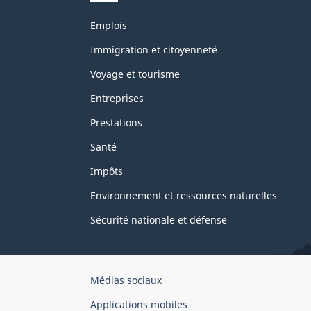
Thèmes
Emplois
et
sujets
Immigration et citoyenneté
Voyage et tourisme
Entreprises
Prestations
Santé
Impôts
Environnement et ressources naturelles
Sécurité nationale et défense
Organisation
Médias sociaux
du
Applications mobiles
gouvernement