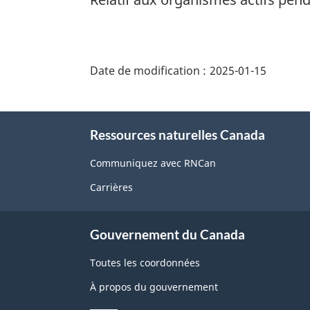
"Détails
de
Date de modification :
2025-01-15
la
page"
À
Ressources naturelles Canada
propos
de
Communiquez avec RNCan
ce
Carrières
site
Gouvernement du Canada
Toutes les coordonnées
À propos du gouvernement