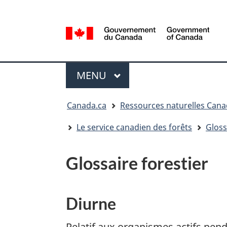
Sélection
de
la
/
langue
Government
Menu
of
MENU
PRINCIPAL
Canada
Vous
Canada.ca
Ressources naturelles Can
êtes
ici
Le service canadien des forêts
Gloss
:
Glossaire forestier
Diurne
Relatif aux organismes actifs penda