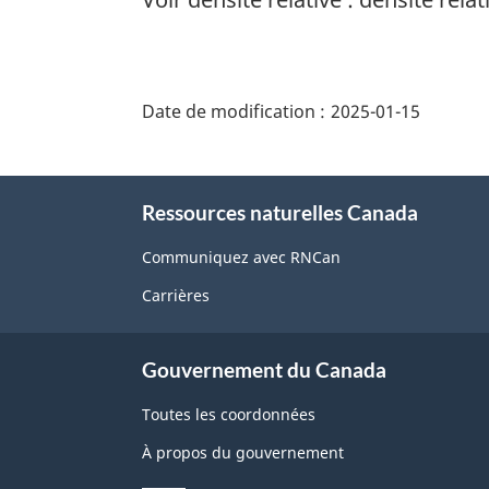
"Détails
de
Date de modification :
2025-01-15
la
page"
À
Ressources naturelles Canada
propos
de
Communiquez avec RNCan
ce
Carrières
site
Gouvernement du Canada
Toutes les coordonnées
À propos du gouvernement