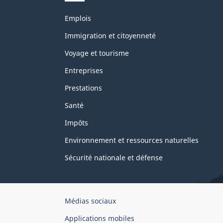
Thèmes
Emplois
et
sujets
Immigration et citoyenneté
Voyage et tourisme
Entreprises
Prestations
Santé
Impôts
Environnement et ressources naturelles
Sécurité nationale et défense
Organisation
Médias sociaux
du
Applications mobiles
gouvernement