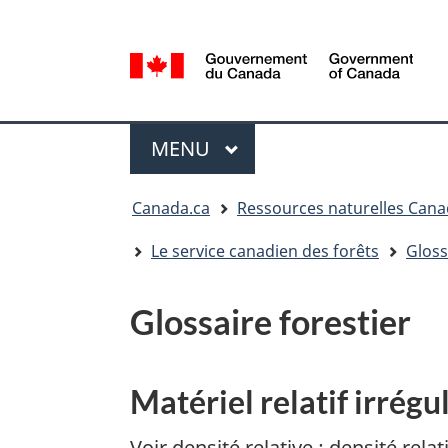
Sélection
de
la
/
langue
Government
Menu
of
MENU
PRINCIPAL
Canada
Vous
Canada.ca
Ressources naturelles Can
êtes
ici
Le service canadien des forêts
Gloss
:
Glossaire forestier
Matériel relatif irrégu
Voir densité relative : densité relat