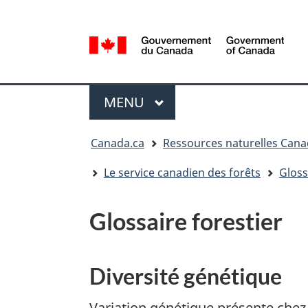
Sélection
de
la
/
langue
Government
Menu
of
MENU
PRINCIPAL
Canada
Vous
Canada.ca
Ressources naturelles Can
êtes
ici
Le service canadien des forêts
Gloss
:
Glossaire forestier
Diversité génétique
Variation génétique présente che