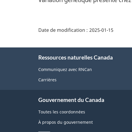
"Détails
de
Date de modification :
2025-01-15
la
page"
À
Ressources naturelles Canada
propos
de
Communiquez avec RNCan
ce
Carrières
site
Gouvernement du Canada
Toutes les coordonnées
À propos du gouvernement