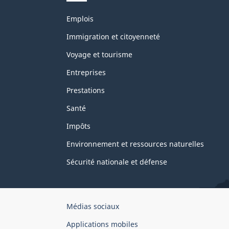
Thèmes
Emplois
et
sujets
Immigration et citoyenneté
Voyage et tourisme
Entreprises
Prestations
Santé
Impôts
Environnement et ressources naturelles
Sécurité nationale et défense
Organisation
Médias sociaux
du
Applications mobiles
gouvernement