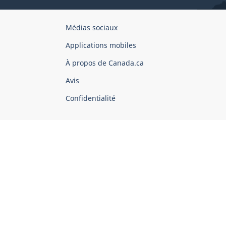
Organisation
Médias sociaux
du
Applications mobiles
gouvernement
du
À propos de Canada.ca
Canada
Avis
Confidentialité