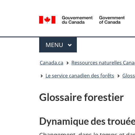
Sélection
de
la
/
langue
Government
Menu
of
MENU
PRINCIPAL
Canada
Vous
Canada.ca
Ressources naturelles Can
êtes
ici
Le service canadien des forêts
Gloss
:
Glossaire forestier
Dynamique des troué
Changement, dans le temps et dans 