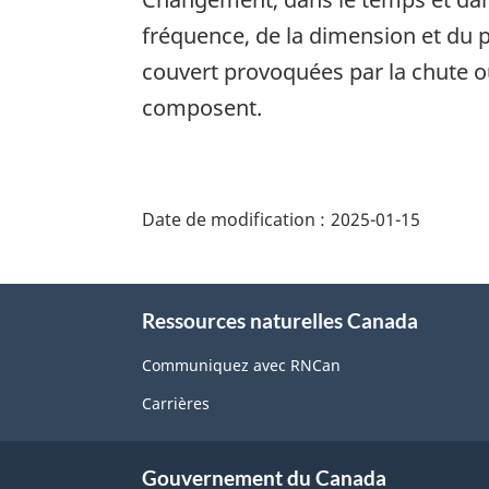
fréquence, de la dimension et du 
couvert provoquées par la chute ou
composent.
"Détails
de
Date de modification :
2025-01-15
la
page"
À
Ressources naturelles Canada
propos
de
Communiquez avec RNCan
ce
Carrières
site
Gouvernement du Canada