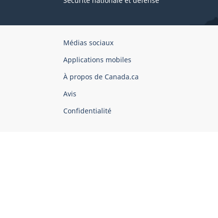
Sécurité nationale et défense
Organisation
Médias sociaux
du
Applications mobiles
gouvernement
du
À propos de Canada.ca
Canada
Avis
Confidentialité