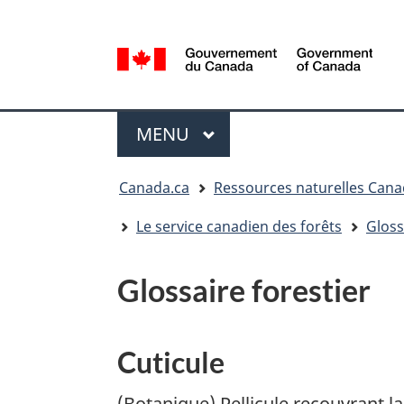
Sélection
de
la
/
langue
Government
Menu
of
MENU
PRINCIPAL
Canada
Vous
Canada.ca
Ressources naturelles Can
êtes
ici
Le service canadien des forêts
Gloss
:
Glossaire forestier
Cuticule
(Botanique) Pellicule recouvrant 