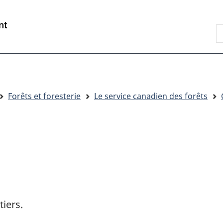
Passer
Passer
Passer
au
à
à
R
contenu
« Au
la
d
principal
sujet
version
C
du
HTML
gouvernement »
simplifiée
Forêts et foresterie
Le service canadien des forêts
tiers.