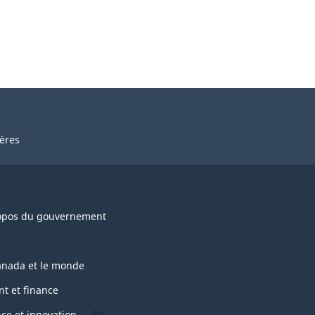
ières
opos du gouvernement
anada et le monde
nt et finance
nce et innovation