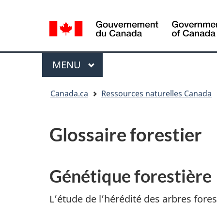
Sélection
de
la
/
langue
Government
Menu
MENU
PRINCIPAL
of
Canada
Vous
Canada.ca
Ressources naturelles Canada
êtes
ici
:
Glossaire forestier
Génétique forestière
L’étude de l’hérédité des arbres fores