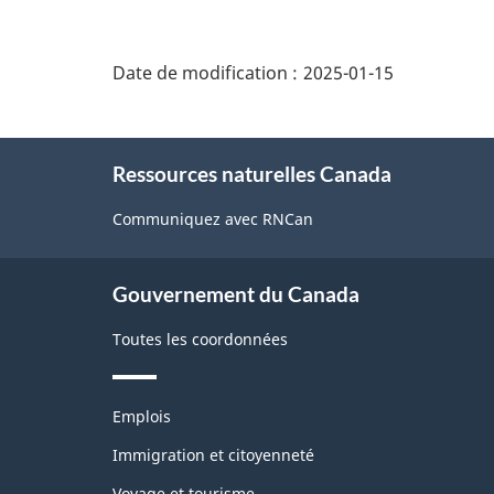
"Détails
de
Date de modification :
2025-01-15
la
page"
À
Ressources naturelles Canada
propos
de
Communiquez avec RNCan
ce
site
Gouvernement du Canada
Toutes les coordonnées
Thèmes
Emplois
et
sujets
Immigration et citoyenneté
Voyage et tourisme