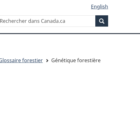
English
Rechercher
echercher
Rechercher
ans
anada.ca
Glossaire forestier
Génétique forestière