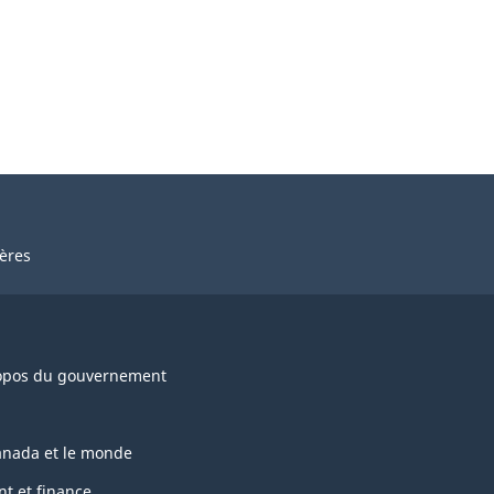
ières
opos du gouvernement
anada et le monde
nt et finance