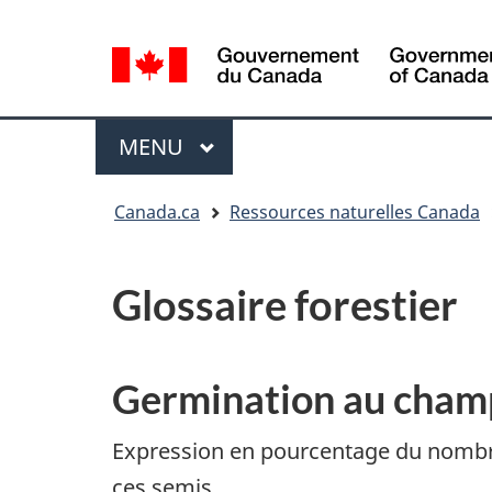
Sélection
de
la
/
langue
Government
Menu
MENU
PRINCIPAL
of
Canada
Vous
Canada.ca
Ressources naturelles Canada
êtes
ici
:
Glossaire forestier
Germination au cham
Expression en pourcentage du nombre 
ces semis.