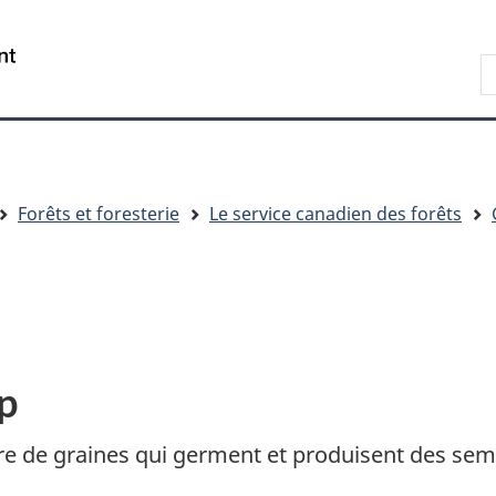
Passer
Passer
Passer
au
à
à
R
contenu
« Au
la
d
principal
sujet
version
C
du
HTML
gouvernement »
simplifiée
Forêts et foresterie
Le service canadien des forêts
p
de graines qui germent et produisent des semis 