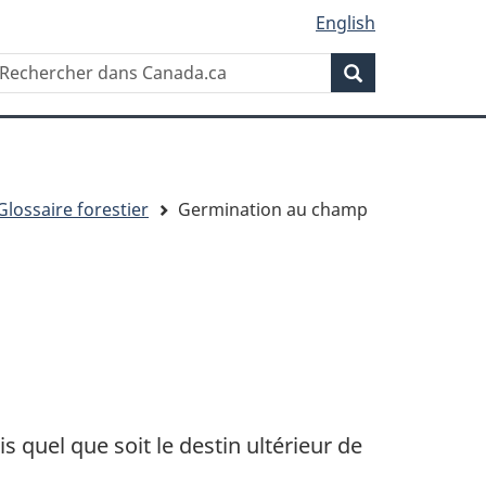
English
Rechercher
echercher
Rechercher
ans
anada.ca
Glossaire forestier
Germination au champ
quel que soit le destin ultérieur de