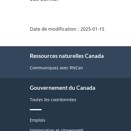
"Détails
de
Date de modification :
2025-01-15
la
page"
À
Ressources naturelles Canada
propos
de
Communiquez avec RNCan
ce
site
Gouvernement du Canada
Toutes les coordonnées
Thèmes
Emplois
et
sujets
Immigration et citoyenneté