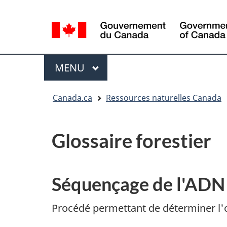
Sélection
de
la
/
langue
Government
Menu
MENU
PRINCIPAL
of
Canada
Vous
Canada.ca
Ressources naturelles Canada
êtes
ici
:
Glossaire forestier
Séquençage de l'ADN
Procédé permettant de déterminer l'