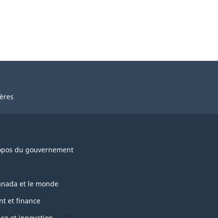
ières
opos du gouvernement
anada et le monde
nt et finance
nce et innovation