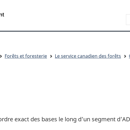
Passer
Passer
Passer
au
à
à
R
contenu
« Au
la
d
principal
sujet
version
C
du
HTML
gouvernement »
simplifiée
Forêts et foresterie
Le service canadien des forêts
ordre exact des bases le long d’un segment d’A