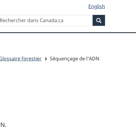
English
Rechercher
echercher
Rechercher
ans
anada.ca
Glossaire forestier
Séquençage de l'ADN
DN.