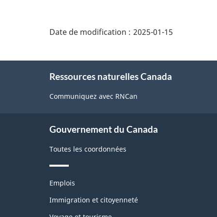
"Détails
de
Date de modification :
2025-01-15
la
page"
À
Ressources naturelles Canada
propos
de
Communiquez avec RNCan
ce
site
Gouvernement du Canada
Toutes les coordonnées
Thèmes
Emplois
et
sujets
Immigration et citoyenneté
Voyage et tourisme