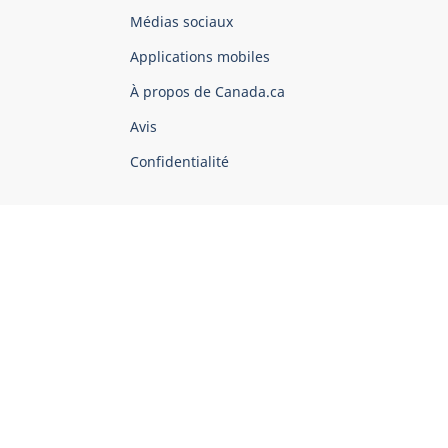
Organisation
Médias sociaux
du
Applications mobiles
gouvernement
du
À propos de Canada.ca
Canada
Avis
Confidentialité