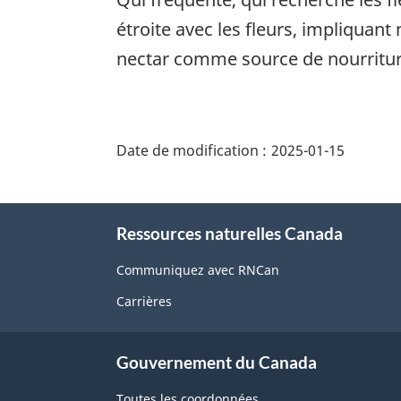
étroite avec les fleurs, impliquan
nectar comme source de nourritur
"Détails
de
Date de modification :
2025-01-15
la
page"
À
Ressources naturelles Canada
propos
de
Communiquez avec RNCan
ce
Carrières
site
Gouvernement du Canada
Toutes les coordonnées