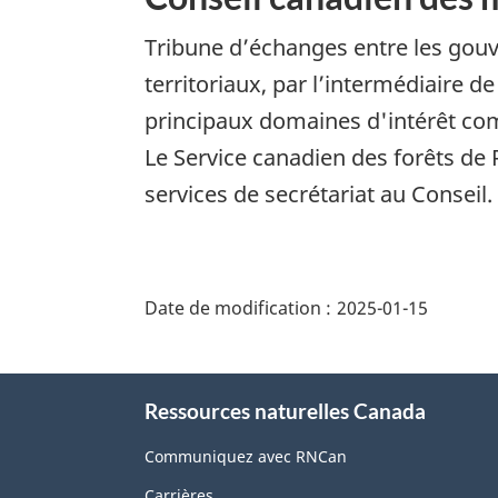
Tribune d’échanges entre les gouv
territoriaux, par l’intermédiaire de
principaux domaines d'intérêt co
Le Service canadien des forêts de 
services de secrétariat au Conseil.
"Détails
de
Date de modification :
2025-01-15
la
page"
À
Ressources naturelles Canada
propos
de
Communiquez avec RNCan
ce
Carrières