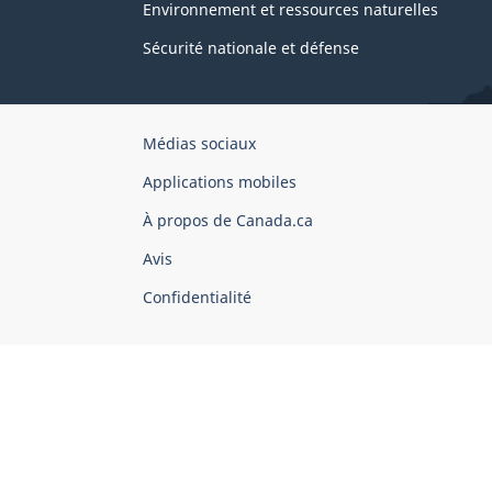
Environnement et ressources naturelles
Sécurité nationale et défense
Organisation
Médias sociaux
du
Applications mobiles
gouvernement
du
À propos de Canada.ca
Canada
Avis
Confidentialité