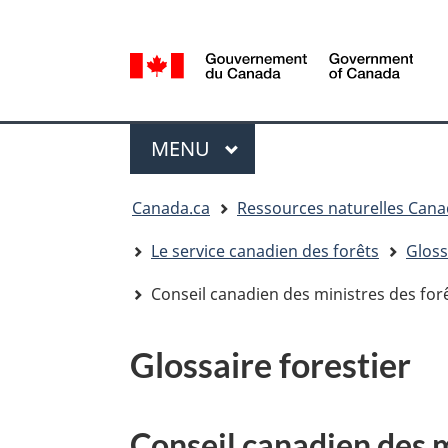
Sélection
de
la
/
langue
Government
Menu
of
MENU
PRINCIPAL
Canada
Vous
Canada.ca
Ressources naturelles Can
êtes
ici
Le service canadien des forêts
Gloss
:
Conseil canadien des ministres des for
Glossaire forestier
Conseil canadien des m