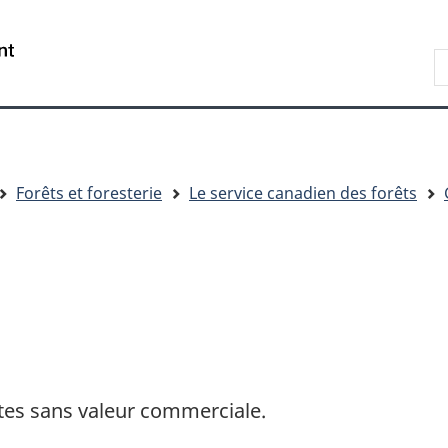
Passer
Passer
Passer
au
à
à
R
contenu
« Au
la
d
principal
sujet
version
C
du
HTML
gouvernement »
simplifiée
Forêts et foresterie
Le service canadien des forêts
tes sans valeur commerciale.