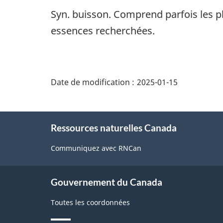
Syn. buisson. Comprend parfois les pl
essences recherchées.
"Détails
de
Date de modification :
2025-01-15
la
page"
À
Ressources naturelles Canada
propos
de
Communiquez avec RNCan
ce
site
Gouvernement du Canada
Toutes les coordonnées