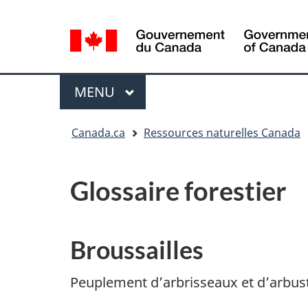
Sélection
de
la
/
langue
Government
Menu
MENU
PRINCIPAL
of
Canada
Vous
Canada.ca
Ressources naturelles Canada
êtes
ici
:
Glossaire forestier
Broussailles
Peuplement d’arbrisseaux et d’arbus