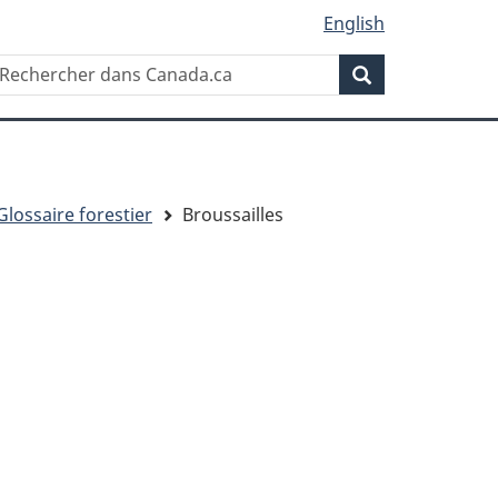
English
Rechercher
echercher
Rechercher
ans
anada.ca
Glossaire forestier
Broussailles