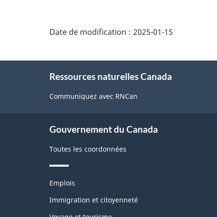
"Détails
de
Date de modification :
2025-01-15
la
page"
À
Ressources naturelles Canada
propos
de
Communiquez avec RNCan
ce
site
Gouvernement du Canada
Toutes les coordonnées
Thèmes
Emplois
et
sujets
Immigration et citoyenneté
Voyage et tourisme