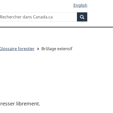
English
Rechercher
echercher
Rechercher
ans
anada.ca
Glossaire forestier
Brûlage extensif
gresser librement.