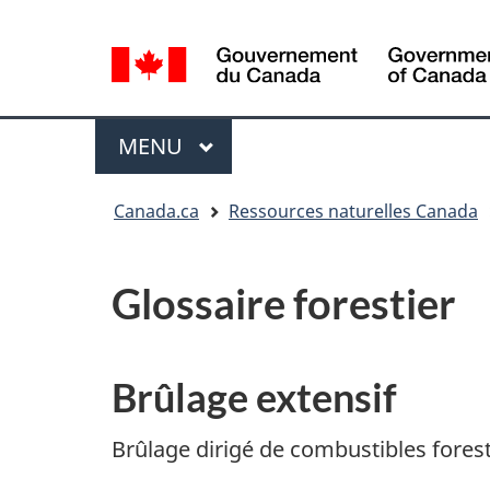
Sélection
de
la
/
langue
Government
Menu
MENU
PRINCIPAL
of
Canada
Vous
Canada.ca
Ressources naturelles Canada
êtes
ici
:
Glossaire forestier
Brûlage extensif
Brûlage dirigé de combustibles forest