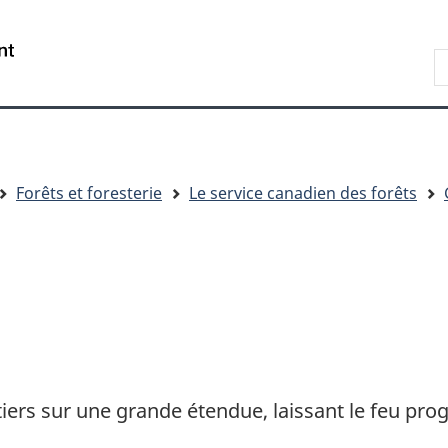
Passer
Passer
Passer
au
à
à
R
contenu
« Au
la
d
principal
sujet
version
C
du
HTML
gouvernement »
simplifiée
Forêts et foresterie
Le service canadien des forêts
iers sur une grande étendue, laissant le feu pro