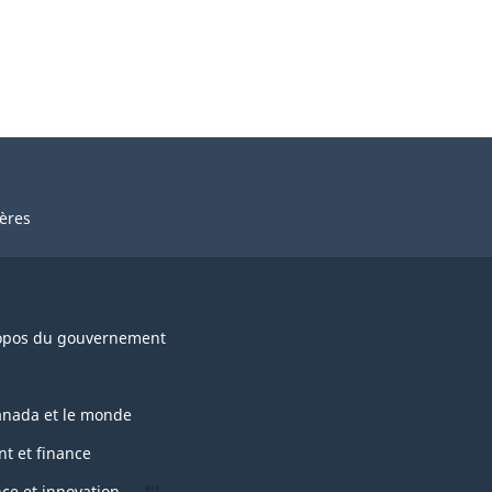
ières
opos du gouvernement
anada et le monde
nt et finance
nce et innovation