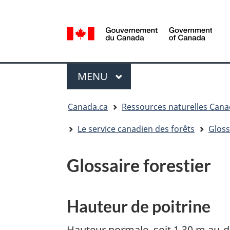
Sélection
de
la
/
langue
Government
Menu
of
MENU
PRINCIPAL
Canada
Vous
Canada.ca
Ressources naturelles Can
êtes
ici
Le service canadien des forêts
Gloss
:
Glossaire forestier
Hauteur de poitrine
Hauteur normale, soit 1,30 m au-d