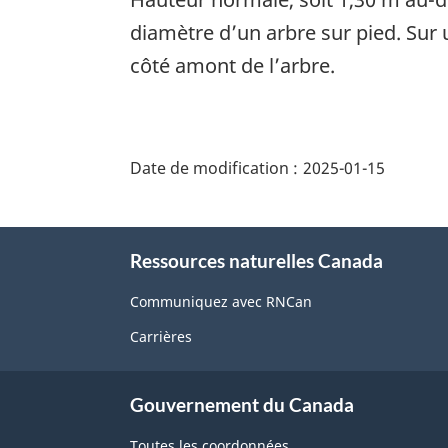
diamètre d’un arbre sur pied. Sur 
côté amont de l’arbre.
"Détails
de
Date de modification :
2025-01-15
la
page"
À
Ressources naturelles Canada
propos
de
Communiquez avec RNCan
ce
Carrières
site
Gouvernement du Canada
Toutes les coordonnées