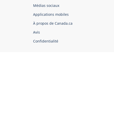
Organisation
Médias sociaux
du
Applications mobiles
gouvernement
du
À propos de Canada.ca
Canada
Avis
Confidentialité