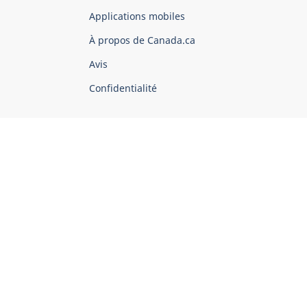
du
Applications mobiles
gouvernement
du
À propos de Canada.ca
Canada
Avis
Confidentialité