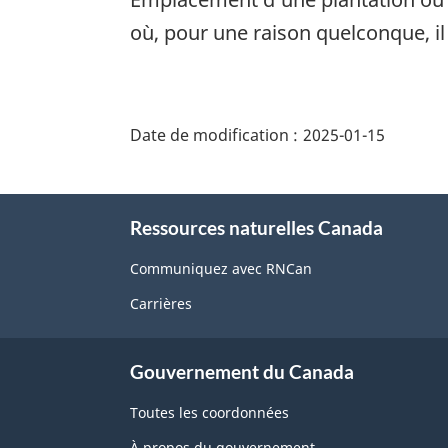
où, pour une raison quelconque, il 
"Détails
de
Date de modification :
2025-01-15
la
page"
À
Ressources naturelles Canada
propos
de
Communiquez avec RNCan
ce
Carrières
site
Gouvernement du Canada
Toutes les coordonnées
À propos du gouvernement