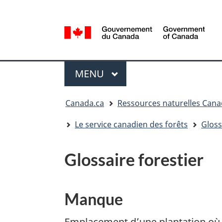
Sélection
de
la
/
langue
Government
Menu
of
MENU
PRINCIPAL
Canada
Vous
Canada.ca
Ressources naturelles Can
êtes
ici
Le service canadien des forêts
Gloss
:
Glossaire forestier
Manque
Emplacement d’une plantation où il