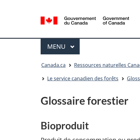
Sélection
de
la
/
langue
Government
Menu
of
MENU
PRINCIPAL
Canada
Vous
Canada.ca
Ressources naturelles Can
êtes
ici
Le service canadien des forêts
Gloss
:
Glossaire forestier
Bioproduit
Produit de consommation ou produi