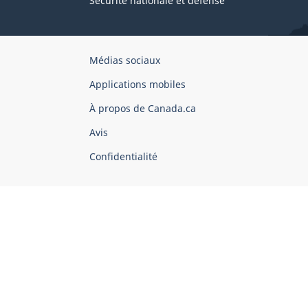
Sécurité nationale et défense
Organisation
Médias sociaux
du
Applications mobiles
gouvernement
du
À propos de Canada.ca
Canada
Avis
Confidentialité