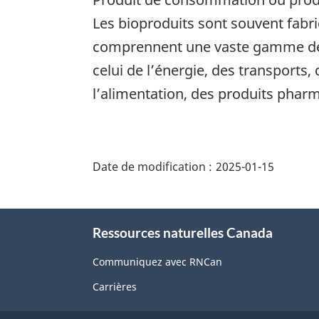
Les bioproduits sont souvent fabri
comprennent une vaste gamme de
celui de l’énergie, des transports,
l’alimentation, des produits phar
"Détails
de
Date de modification :
2025-01-15
la
page"
À
Ressources naturelles Canada
propos
de
Communiquez avec RNCan
ce
Carrières
site