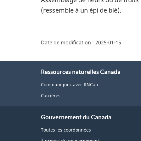
(ressemble à un épi de blé).
"Détails
de
Date de modification :
2025-01-15
la
page"
À
Ressources naturelles Canada
propos
de
Communiquez avec RNCan
ce
Carrières
site
Gouvernement du Canada
Toutes les coordonnées
À propos du gouvernement