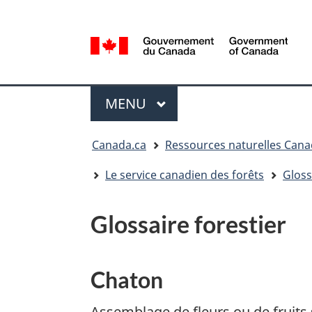
Sélection
de
la
/
langue
Government
Menu
of
MENU
PRINCIPAL
Canada
Vous
Canada.ca
Ressources naturelles Can
êtes
ici
Le service canadien des forêts
Gloss
:
Glossaire forestier
Chaton
Assemblage de fleurs ou de fruits