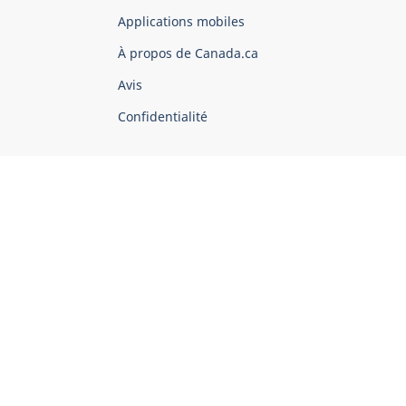
du
Applications mobiles
gouvernement
du
À propos de Canada.ca
Canada
Avis
Confidentialité