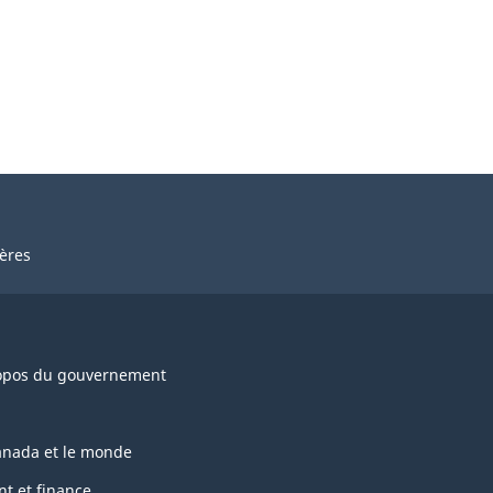
ières
opos du gouvernement
anada et le monde
nt et finance