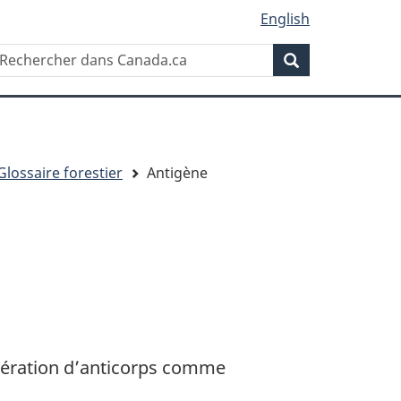
English
Rechercher
echercher
Rechercher
ans
anada.ca
Glossaire forestier
Antigène
ibération d’anticorps comme