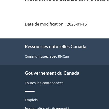
"Détails
de
Date de modification :
2025-01-15
la
page"
À
Ressources naturelles Canada
propos
de
Communiquez avec RNCan
ce
site
Gouvernement du Canada
Toutes les coordonnées
Thèmes
Emplois
et
sujets
Immigration et citoyenneté