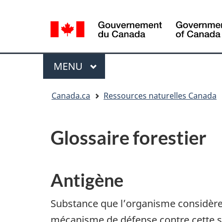
Sélection
de
la
/
langue
Government
Menu
MENU
PRINCIPAL
of
Canada
Vous
Canada.ca
Ressources naturelles Canada
êtes
ici
:
Glossaire forestier
Antigène
Substance que l’organisme considère 
mécanisme de défense contre cette 