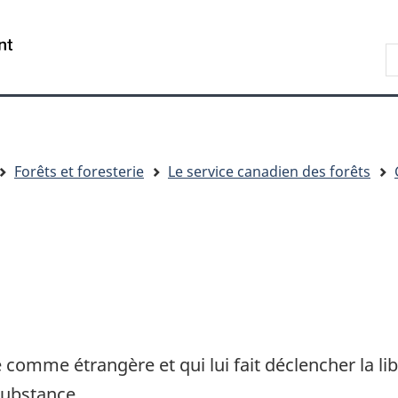
Passer
Passer
Passer
au
à
à
R
contenu
« Au
la
d
principal
sujet
version
C
du
HTML
gouvernement »
simplifiée
Forêts et foresterie
Le service canadien des forêts
comme étrangère et qui lui fait déclencher la l
substance.