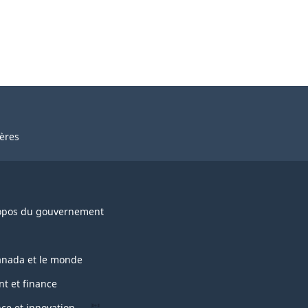
ières
opos du gouvernement
anada et le monde
nt et finance
nce et innovation