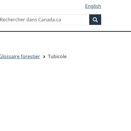
English
Rechercher
echercher
Rechercher
ans
anada.ca
Glossaire forestier
Tubicole