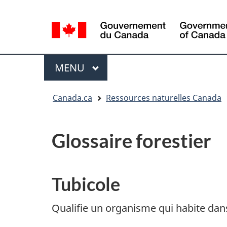
Sélection
de
la
/
langue
Government
Menu
MENU
PRINCIPAL
of
Canada
Vous
Canada.ca
Ressources naturelles Canada
êtes
ici
:
Glossaire forestier
Tubicole
Qualifie un organisme qui habite dans