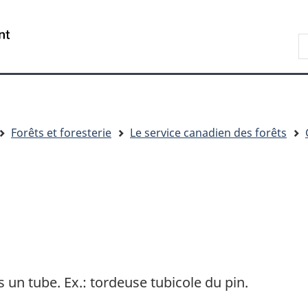
Passer
Passer
Passer
au
à
à
R
contenu
« Au
la
d
principal
sujet
version
C
du
HTML
gouvernement »
simplifiée
Forêts et foresterie
Le service canadien des forêts
 un tube. Ex.: tordeuse tubicole du pin.