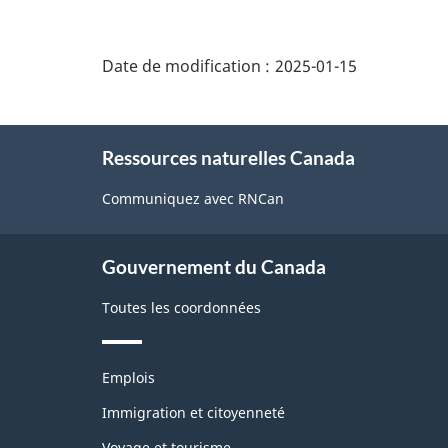
"Détails
de
Date de modification :
2025-01-15
la
page"
À
Ressources naturelles Canada
propos
de
Communiquez avec RNCan
ce
site
Gouvernement du Canada
Toutes les coordonnées
Thèmes
Emplois
et
sujets
Immigration et citoyenneté
Voyage et tourisme